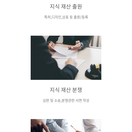
지식 재산 출원
특허,디자인,상표 등 출원/등록
지식 재산 분쟁
심판 및 소송,분쟁관련 서면 작성