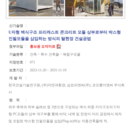
신기술명
U자형 벽식구조 프리캐스트 콘크리트 모듈 상부로부터 박스형
인필모듈을 삽입하는 방식의 탈현장 건설공법
첨부파일
홍보용 요약자료
기술분류
건축 > 특수 건축물 > 복합구조물
지정번호
971
보호기간
2023-11-20 ~ 2031-11-19
개발자
한국건설기술연구원; (주)자연과환경; 삼표피앤씨(주); 코오롱이앤씨 주식회
사
범위
좌우 측벽과 하부 슬래브 등 3면으로 구성되는 벽식 하중 지지구조의 U자
형 PC모듈의 상부 개구부를 통해 바닥, 내벽 및 천정이 미리 공장에서 제작
및 조립된 박스형 인필모듈을 삽입(Plug-in)하는 저층건축물에 적..