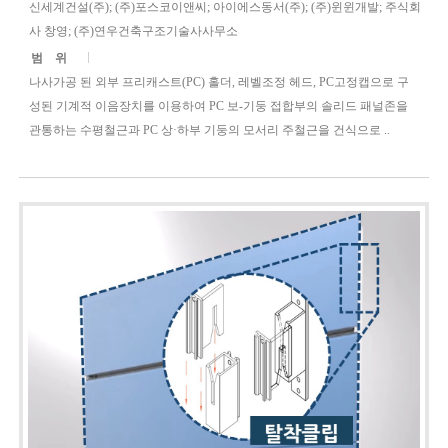
신세계건설(주); (주)포스코이앤씨; 아이에스동서(주); (주)윈윈개발; 주식회
사 창영; (주)연우건축구조기술사사무소
범위
나사가공 된 외부 프리캐스트(PC) 홀더, 레벨조정 헤드, PC고정캡으로 구
성된 기계적 이음장치를 이용하여 PC 보-기둥 접합부의 솔리드 패널존을
관통하는 수평철근과 PC 상·하부 기둥의 모서리 주철근을 건식으로 ..