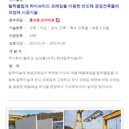
탈착클립과 하이브리드 프레임을 이용한 반도체 공장건축물의
외장재 시공기술
첨부파일
홍보용 요약자료
기술분류
건축 > 마감 > 금속, 건축 > 특수 건축물 > 복합구조물
지정번호
1009
보호기간
2025-01-07 ~ 2033-01-06
개발자
주식회사 월테크; 삼성물산(주); 현대알루미늄(주)
범위
알루미늄재 패널프레임이 부착된 다수의 개별 메탈패널을 탈착클립을 이
용해 알루미늄재 유닛 프레임에 고정하고 유닛 프레임 배면에 바탕 프레임
을 결합한 메탈패널 유닛을 현장에서 구조체에 미리 설치된 앵커브라..