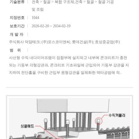
기술분류
건축 > 철골 > 복합 구조체,건축 > 철골 > 철골 가공
및 조립
지정번호
1044
보호기간
2026-02-20 ~ 2034-02-19
개발자
주식회사 덕암테크; (주)포스코이앤씨; 롯데건설(주); 효성중공업(주)
범위
사선형 수직 내다이어프램이 접합부에 설치되고 내부에 콘크리트가 충전
되는 기둥부 각형강관과, 콘크리트 기초파일에 근입되어 기둥부 강관을 지
지하며 전단홀을 구비한 근입부 원형강관을 일체화한 역타공법에 적..